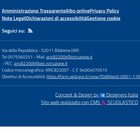
Amministrazione Trasparente
Albo online
Privacy Policy
Note Legali
Dichiarazioni di accessibilità
Gestione cookie
Seguici su:
Via della Repubblica
-
52011 Bibbiena (AR)
Tel 0575560251
- Mail:
aric82200t@istruzione.it
- PEC:
aric82200t@pec.istruzione.it
Codice meccanografico: ARIC82200T
- C.F. 94004070515
Obiettivi di Accessibilità:
https://form.agid.gov.it/view/f0d99e40-0951-
Concept & Design by
Designers Italia
Sito web realizzato con CMS
SCUOLASTICO