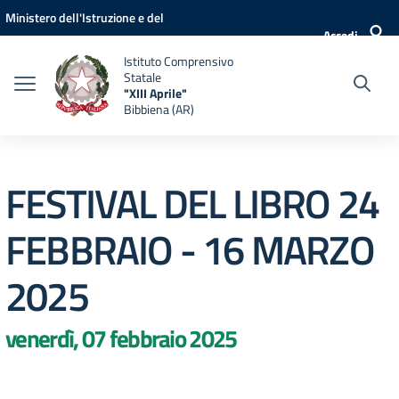
Vai ai contenuti
Vai al menu di navigazione
Vai al footer
Ministero dell'Istruzione e del
Accedi
Merito
Istituto Comprensivo
Statale
"XIII Aprile"
Bibbiena (AR)
FESTIVAL DEL LIBRO 24
FEBBRAIO - 16 MARZO
2025
venerdì, 07 febbraio 2025