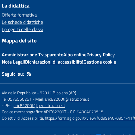
La didattica
Offerta formativa
Le schede didattiche
I progetti delle classi
Mappa del sito
Amministrazione Trasparente
Albo online
Privacy Policy
Note Legali
Dichiarazioni di accessibilità
Gestione cookie
Seguici su:
Via della Repubblica
-
52011 Bibbiena (AR)
Tel 0575560251
- Mail:
aric82200t@istruzione.it
- PEC:
aric82200t@pec.istruzione.it
Codice meccanografico: ARIC82200T
- C.F. 94004070515
Obiettivi di Accessibilità:
https://form.agid.gov.it/view/f0d99e40-0951-