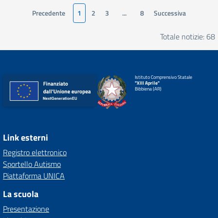
Precedente
1
2
3
...
8
Successiva
Totale notizie: 68
Istituto Comprensivo Statale
"XIII Aprile"
Bibbiena (AR)
Link esterni
Registro elettronico
Sportello Autismo
Piattaforma UNICA
La scuola
Presentazione