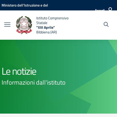
Vai ai contenuti
Vai al menu di navigazione
Vai al footer
Ministero dell'Istruzione e del
Accedi
Merito
Istituto Comprensivo
Statale
"XIII Aprile"
Bibbiena (AR)
Le notizie
Informazioni dall'istituto