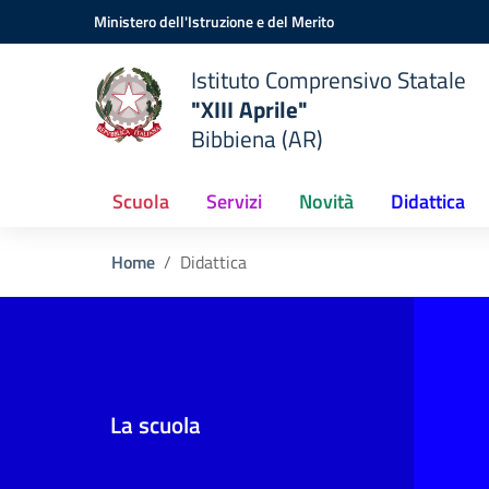
Vai ai contenuti
Vai al menu di navigazione
Vai al footer
Ministero dell'Istruzione e del Merito
Istituto Comprensivo Statale
"XIII Aprile"
Bibbiena (AR)
Scuola
Servizi
Novità
Didattica
Home
Didattica
La scuola