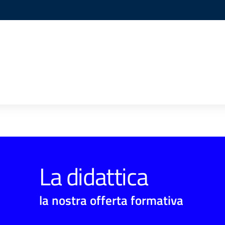
La didattica
la nostra offerta formativa