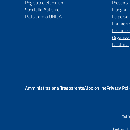
Registro elettronico
Presenta
Sportello Autismo
I luoghi
Piattaforma UNICA
Le perso
I numeri 
Le carte 
Organizz
La storia
Amministrazione Trasparente
Albo online
Privacy Poli
Tel
Obiettivi di