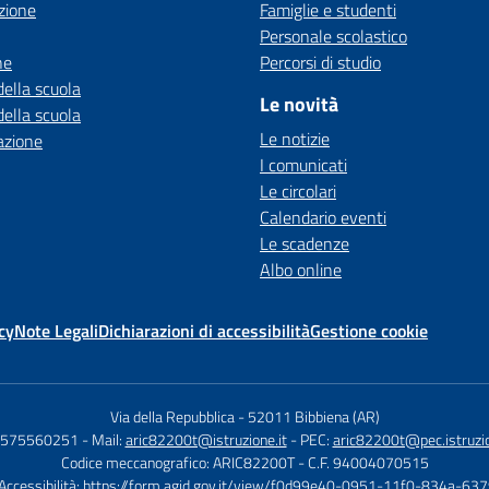
zione
Famiglie e studenti
Personale scolastico
ne
Percorsi di studio
della scuola
Le novità
della scuola
Le notizie
azione
I comunicati
Le circolari
Calendario eventi
Le scadenze
Albo online
cy
Note Legali
Dichiarazioni di accessibilità
Gestione cookie
Via della Repubblica
-
52011 Bibbiena (AR)
 0575560251
- Mail:
aric82200t@istruzione.it
- PEC:
aric82200t@pec.istruzio
Codice meccanografico: ARIC82200T
- C.F. 94004070515
 Accessibilità:
https://form.agid.gov.it/view/f0d99e40-0951-11f0-834a-6