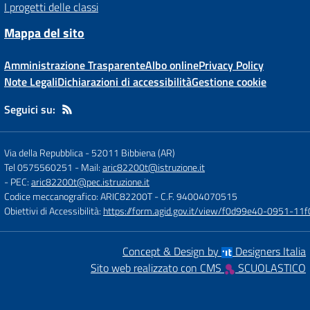
I progetti delle classi
Mappa del sito
Amministrazione Trasparente
Albo online
Privacy Policy
Note Legali
Dichiarazioni di accessibilità
Gestione cookie
Seguici su:
Via della Repubblica
-
52011 Bibbiena (AR)
Tel 0575560251
- Mail:
aric82200t@istruzione.it
- PEC:
aric82200t@pec.istruzione.it
Codice meccanografico: ARIC82200T
- C.F. 94004070515
Obiettivi di Accessibilità:
https://form.agid.gov.it/view/f0d99e40-0951-
Concept & Design by
Designers Italia
Sito web realizzato con CMS
SCUOLASTICO