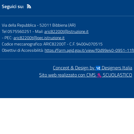
Seguici su:
Via della Repubblica
-
52011 Bibbiena (AR)
Tel 0575560251
- Mail:
aric82200t@istruzione.it
- PEC:
aric82200t@pec.istruzione.it
Codice meccanografico: ARIC82200T
- C.F. 94004070515
Obiettivi di Accessibilità:
https://form.agid.gov.it/view/f0d99e40-0951-
Concept & Design by
Designers Italia
Sito web realizzato con CMS
SCUOLASTICO