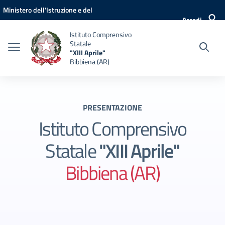
Vai ai contenuti
Vai al menu di navigazione
Vai al footer
Ministero dell'Istruzione e del
Accedi
Merito
Istituto Comprensivo
Statale
"XIII Aprile"
Bibbiena (AR)
PRESENTAZIONE
Istituto Comprensivo
Statale
"XIII Aprile"
Bibbiena (AR)