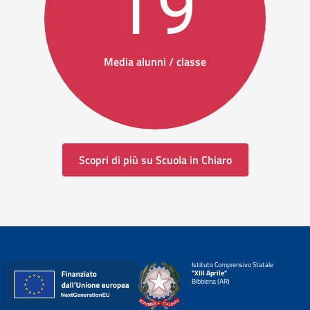
19
Media alunni / classe
Scopri di più su Scuola in Chiaro
Istituto Comprensivo Statale
"XIII Aprile"
Bibbiena (AR)