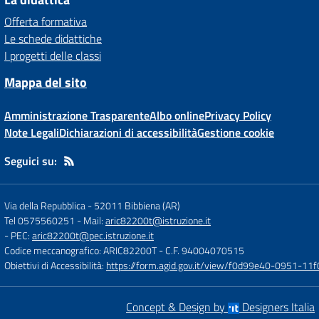
Offerta formativa
Le schede didattiche
I progetti delle classi
Mappa del sito
Amministrazione Trasparente
Albo online
Privacy Policy
Note Legali
Dichiarazioni di accessibilità
Gestione cookie
Seguici su:
Via della Repubblica
-
52011 Bibbiena (AR)
Tel 0575560251
- Mail:
aric82200t@istruzione.it
- PEC:
aric82200t@pec.istruzione.it
Codice meccanografico: ARIC82200T
- C.F. 94004070515
Obiettivi di Accessibilità:
https://form.agid.gov.it/view/f0d99e40-0951-
Concept & Design by
Designers Italia