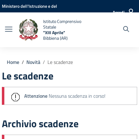
Vai ai contenuti
Vai al menu di navigazione
Vai al footer
Ministero dell'Istruzione e del
Accedi
Merito
Istituto Comprensivo
Statale
"XIII Aprile"
Bibbiena (AR)
Home
Novità
Le scadenze
Le scadenze
Attenzione
Nessuna scadenza in corso!
Archivio scadenze