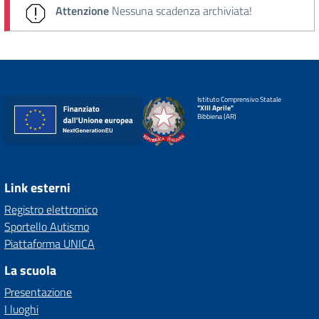
Attenzione
Nessuna scadenza archiviata!
Istituto Comprensivo Statale
"XIII Aprile"
Bibbiena (AR)
Link esterni
Registro elettronico
Sportello Autismo
Piattaforma UNICA
La scuola
Presentazione
I luoghi