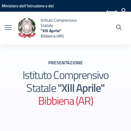
Vai ai contenuti
Vai al menu di navigazione
Vai al footer
Ministero dell'Istruzione e del
Accedi
Merito
Istituto Comprensivo
Statale
"XIII Aprile"
Bibbiena (AR)
PRESENTAZIONE
Istituto Comprensivo
Statale
"XIII Aprile"
Bibbiena (AR)