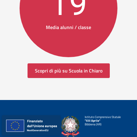
19
Media alunni / classe
Scopri di più su Scuola in Chiaro
Istituto Comprensivo Statale
"XIII Aprile"
Bibbiena (AR)