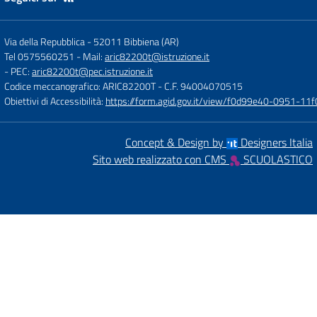
Via della Repubblica
-
52011 Bibbiena (AR)
Tel 0575560251
- Mail:
aric82200t@istruzione.it
- PEC:
aric82200t@pec.istruzione.it
Codice meccanografico: ARIC82200T
- C.F. 94004070515
Obiettivi di Accessibilità:
https://form.agid.gov.it/view/f0d99e40-0951-
Concept & Design by
Designers Italia
Sito web realizzato con CMS
SCUOLASTICO