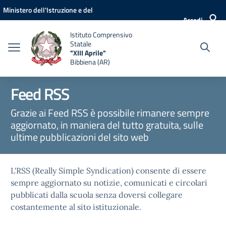
Vai ai contenuti
Vai al menu di navigazione
Vai al footer
Ministero dell'Istruzione e del
Accedi
Merito
Istituto Comprensivo
Statale
"XIII Aprile"
Bibbiena (AR)
Feed RSS
Grazie ai Feed RSS è possibile rimanere sempre
aggiornato, in maniera del tutto gratuita, sulle
ultime pubblicazioni del sito web
L'RSS (Really Simple Syndication) consente di essere
sempre aggiornato su notizie, comunicati e circolari
pubblicati dalla scuola senza doversi collegare
costantemente al sito istituzionale.