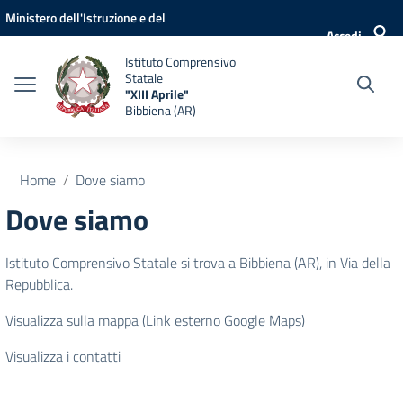
Vai ai contenuti
Vai al menu di navigazione
Vai al footer
Ministero dell'Istruzione e del
Accedi
Merito
Istituto Comprensivo
Statale
"XIII Aprile"
Bibbiena (AR)
Home
Dove siamo
Dove siamo
Istituto Comprensivo Statale si trova a Bibbiena (AR), in Via della
Repubblica.
Visualizza sulla mappa (Link esterno Google Maps)
Visualizza i contatti