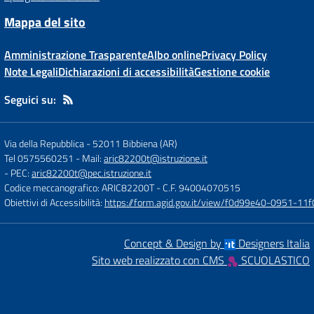
Mappa del sito
Amministrazione Trasparente
Albo online
Privacy Policy
Note Legali
Dichiarazioni di accessibilità
Gestione cookie
Seguici su:
Via della Repubblica
-
52011 Bibbiena (AR)
Tel 0575560251
- Mail:
aric82200t@istruzione.it
- PEC:
aric82200t@pec.istruzione.it
Codice meccanografico: ARIC82200T
- C.F. 94004070515
Obiettivi di Accessibilità:
https://form.agid.gov.it/view/f0d99e40-0951-
Concept & Design by
Designers Italia
Sito web realizzato con CMS
SCUOLASTICO