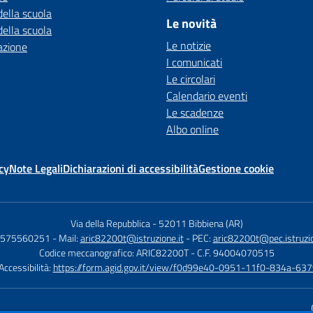
della scuola
Le novità
della scuola
Le notizie
azione
I comunicati
Le circolari
Calendario eventi
Le scadenze
Albo online
cy
Note Legali
Dichiarazioni di accessibilità
Gestione cookie
Via della Repubblica
-
52011 Bibbiena (AR)
 0575560251
- Mail:
aric82200t@istruzione.it
- PEC:
aric82200t@pec.istruzio
Codice meccanografico: ARIC82200T
- C.F. 94004070515
 Accessibilità:
https://form.agid.gov.it/view/f0d99e40-0951-11f0-834a-6