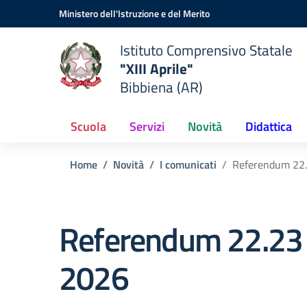
Vai ai contenuti
Vai al menu di navigazione
Vai al footer
Ministero dell'Istruzione e del Merito
Istituto Comprensivo Statale
"XIII Aprile"
Bibbiena (AR)
Scuola
Servizi
Novità
Didattica
Home
Novità
I comunicati
Referendum 22
Referendum 22.23
2026