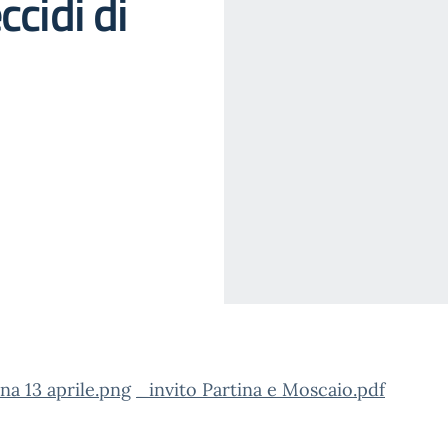
ccidi di
na 13 aprile.png
_invito Partina e Moscaio.pdf