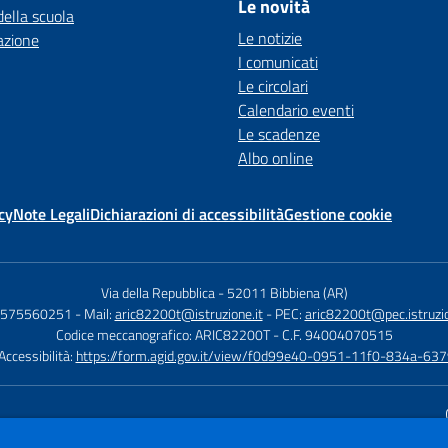
Le novità
della scuola
Le notizie
azione
I comunicati
Le circolari
Calendario eventi
Le scadenze
Albo online
cy
Note Legali
Dichiarazioni di accessibilità
Gestione cookie
Via della Repubblica
-
52011 Bibbiena (AR)
 0575560251
- Mail:
aric82200t@istruzione.it
- PEC:
aric82200t@pec.istruzio
Codice meccanografico: ARIC82200T
- C.F. 94004070515
 Accessibilità:
https://form.agid.gov.it/view/f0d99e40-0951-11f0-834a-6
Sito w