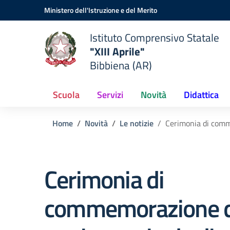
Vai ai contenuti
Vai al menu di navigazione
Vai al footer
Ministero dell'Istruzione e del Merito
Istituto Comprensivo Statale
"XIII Aprile"
Bibbiena (AR)
Scuola
Servizi
Novità
Didattica
Home
Novità
Le notizie
Cerimonia di comme
Cerimonia di
commemorazione d