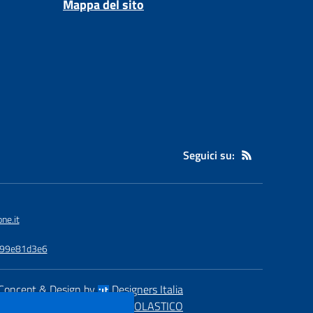
Mappa del sito
Seguici su:
ne.it
3799e81d3e6
Concept & Design by
Designers Italia
eb realizzato con CMS
SCUOLASTICO