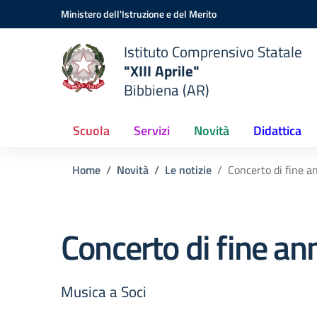
Vai ai contenuti
Vai al menu di navigazione
Vai al footer
Ministero dell'Istruzione e del Merito
Istituto Comprensivo Statale
"XIII Aprile"
Bibbiena (AR)
Scuola
Servizi
Novità
Didattica
Home
Novità
Le notizie
Concerto di fine a
Concerto di fine an
Musica a Soci