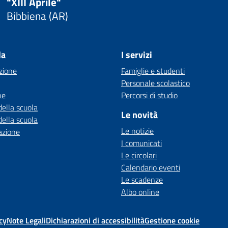
"XIII Aprile"
Bibbiena (AR)
la
I servizi
zione
Famiglie e studenti
Personale scolastico
ne
Percorsi di studio
della scuola
Le novità
della scuola
Le notizie
azione
I comunicati
Le circolari
Calendario eventi
Le scadenze
Albo online
cy
Note Legali
Dichiarazioni di accessibilità
Gestione cookie