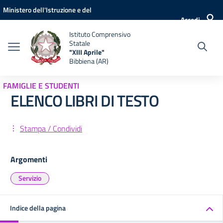
Vai ai contenuti
Vai al menu di navigazione
Vai al footer
Ministero dell'Istruzione e del
Accedi
Merito
Istituto Comprensivo
Statale
"XIII Aprile"
Bibbiena (AR)
FAMIGLIE E STUDENTI
ELENCO LIBRI DI TESTO
Stampa / Condividi
Argomenti
Servizio
Indice della pagina