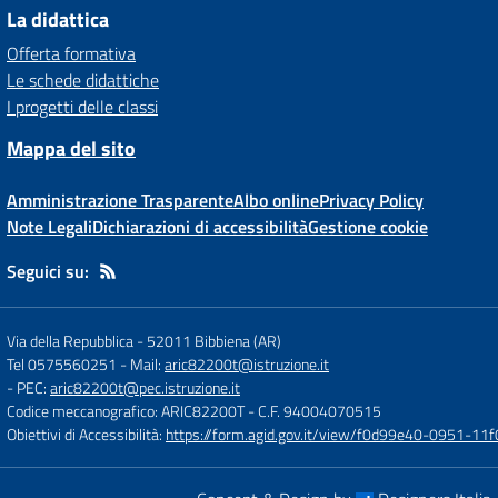
La didattica
Offerta formativa
Le schede didattiche
I progetti delle classi
Mappa del sito
Amministrazione Trasparente
Albo online
Privacy Policy
Note Legali
Dichiarazioni di accessibilità
Gestione cookie
Seguici su:
Via della Repubblica
-
52011 Bibbiena (AR)
Tel 0575560251
- Mail:
aric82200t@istruzione.it
- PEC:
aric82200t@pec.istruzione.it
Codice meccanografico: ARIC82200T
- C.F. 94004070515
Obiettivi di Accessibilità:
https://form.agid.gov.it/view/f0d99e40-0951-