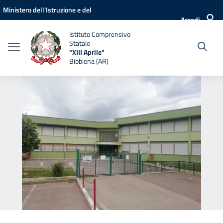
Vai ai contenuti
Vai al menu di navigazione
Vai al footer
Ministero dell'Istruzione e del
Accedi
Merito
Istituto Comprensivo
Statale
"XIII Aprile"
Bibbiena (AR)