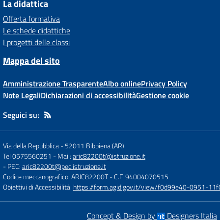
La didattica
Offerta formativa
Le schede didattiche
I progetti delle classi
Mappa del sito
Amministrazione Trasparente
Albo online
Privacy Policy
Note Legali
Dichiarazioni di accessibilità
Gestione cookie
Seguici su:
Via della Repubblica
-
52011 Bibbiena (AR)
Tel 0575560251
- Mail:
aric82200t@istruzione.it
- PEC:
aric82200t@pec.istruzione.it
Codice meccanografico: ARIC82200T
- C.F. 94004070515
Obiettivi di Accessibilità:
https://form.agid.gov.it/view/f0d99e40-0951-
Concept & Design by
Designers Italia