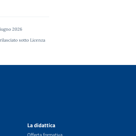
giugno 2026
rilasciato sotto
Licenza
La didattica
Offerta formativa