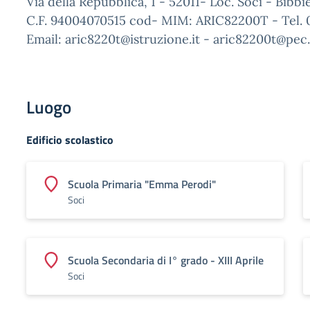
Via della Repubblica, 1 - 52011- Loc. Soci - Bibbi
C.F. 94004070515 cod- MIM: ARIC82200T - Tel.
Email: aric8220t@istruzione.it - aric82200t@pec.
Luogo
Edificio scolastico
Scuola Primaria "Emma Perodi"
Soci
Scuola Secondaria di I° grado - XIII Aprile
Soci