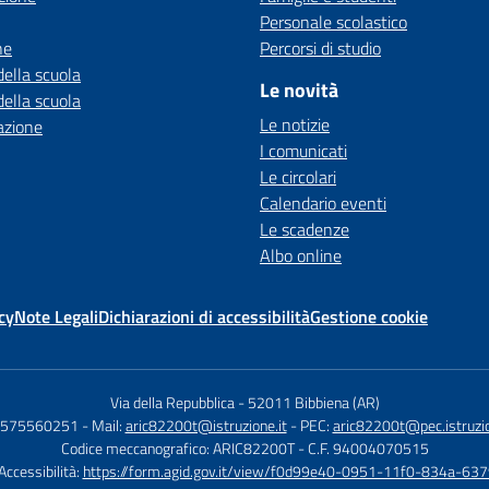
Personale scolastico
ne
Percorsi di studio
della scuola
Le novità
della scuola
Le notizie
azione
I comunicati
Le circolari
Calendario eventi
Le scadenze
Albo online
cy
Note Legali
Dichiarazioni di accessibilità
Gestione cookie
Via della Repubblica
-
52011 Bibbiena (AR)
 0575560251
- Mail:
aric82200t@istruzione.it
- PEC:
aric82200t@pec.istruzio
Codice meccanografico: ARIC82200T
- C.F. 94004070515
 Accessibilità:
https://form.agid.gov.it/view/f0d99e40-0951-11f0-834a-6