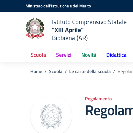
Vai ai contenuti
Vai al menu di navigazione
Vai al footer
Ministero dell'Istruzione e del Merito
Istituto Comprensivo Statale
"XIII Aprile"
Bibbiena (AR)
Scuola
Servizi
Novità
Didattica
Home
Scuola
Le carte della scuola
Regolam
Regolamento
Regolame