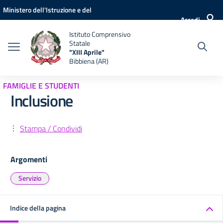
Vai ai contenuti
Vai al menu di navigazione
Vai al footer
Ministero dell'Istruzione e del
Accedi
Merito
Istituto Comprensivo
Statale
"XIII Aprile"
Bibbiena (AR)
FAMIGLIE E STUDENTI
Inclusione
Stampa / Condividi
Argomenti
Servizio
Indice della pagina