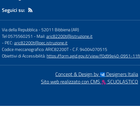
Seguici su:
Via della Repubblica
-
52011 Bibbiena (AR)
Tel 0575560251
- Mail:
aric82200t@istruzione.it
- PEC:
aric82200t@pec.istruzione.it
Codice meccanografico: ARIC82200T
- C.F. 94004070515
Obiettivi di Accessibilità:
https://form.agid.gov.it/view/f0d99e40-0951-
Concept & Design by
Designers Italia
Sito web realizzato con CMS
SCUOLASTICO