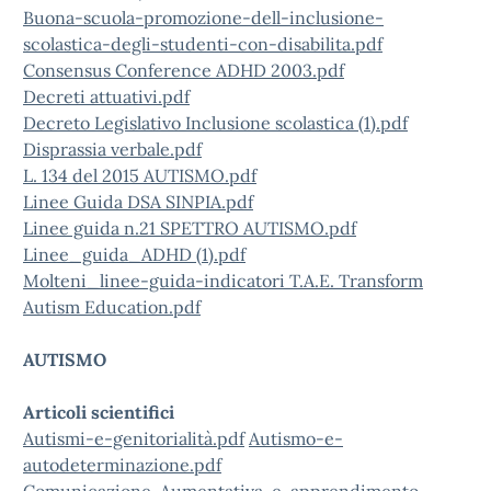
Buona-scuola-promozione-dell-inclusione-
scolastica-degli-studenti-con-disabilita.pdf
Consensus Conference ADHD 2003.pdf
Decreti attuativi.pdf
Decreto Legislativo Inclusione scolastica (1).pdf
Disprassia verbale.pdf
L. 134 del 2015 AUTISMO.pdf
Linee Guida DSA SINPIA.pdf
Linee guida n.21 SPETTRO AUTISMO.pdf
Linee_guida_ADHD (1).pdf
Molteni_linee-guida-indicatori T.A.E. Transform
Autism Education.pdf
AUTISMO
Articoli scientifici
Autismi-e-genitorialità.pdf
Autismo-e-
autodeterminazione.pdf