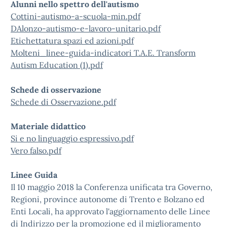
Alunni nello spettro dell'autismo
Cottini-autismo-a-scuola-min.pdf
DAlonzo-autismo-e-lavoro-unitario.pdf
Etichettatura spazi ed azioni.pdf
Molteni_linee-guida-indicatori T.A.E. Transform
Autism Education (1).pdf
Schede di osservazione
Schede di Osservazione.pdf
Materiale didattico
Si e no linguaggio espressivo.pdf
Vero falso.pdf
Linee Guida
Il 10 maggio 2018 la Conferenza unificata tra Governo,
Regioni, province autonome di Trento e Bolzano ed
Enti Locali, ha approvato l'aggiornamento delle Linee
di Indirizzo per la promozione ed il miglioramento