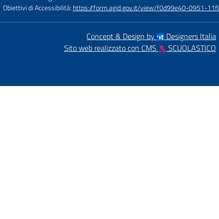
Obiettivi di Accessibilità:
https://form.agid.gov.it/view/f0d99e40-0951-
Concept & Design by
Designers Italia
Sito web realizzato con CMS
SCUOLASTICO