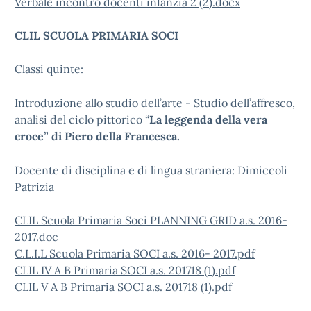
Verbale incontro docenti infanzia 2 (2).docx
CLIL SCUOLA PRIMARIA SOCI
Classi quinte:
Introduzione allo studio dell’arte - Studio dell’affresco,
analisi del ciclo pittorico “
La leggenda della vera
croce” di Piero della Francesca.
Docente di disciplina e di lingua straniera: Dimiccoli
Patrizia
CLIL Scuola Primaria Soci PLANNING GRID a.s. 2016-
2017.doc
C.L.I.L Scuola Primaria SOCI a.s. 2016- 2017.pdf
CLIL IV A B Primaria SOCI a.s. 201718 (1).pdf
CLIL V A B Primaria SOCI a.s. 201718 (1).pdf