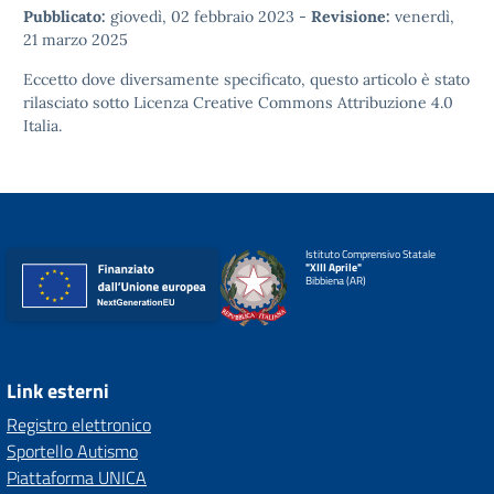
Pubblicato:
giovedì, 02 febbraio 2023
-
Revisione:
venerdì,
21 marzo 2025
Eccetto dove diversamente specificato, questo articolo è stato
rilasciato sotto
Licenza Creative Commons Attribuzione 4.0
Italia.
Istituto Comprensivo Statale
"XIII Aprile"
Bibbiena (AR)
Link esterni
Registro elettronico
Sportello Autismo
Piattaforma UNICA