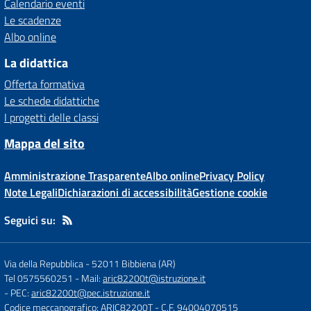
Calendario eventi
Le scadenze
Albo online
La didattica
Offerta formativa
Le schede didattiche
I progetti delle classi
Mappa del sito
Amministrazione Trasparente
Albo online
Privacy Policy
Note Legali
Dichiarazioni di accessibilità
Gestione cookie
Seguici su:
Via della Repubblica
-
52011 Bibbiena (AR)
Tel 0575560251
- Mail:
aric82200t@istruzione.it
- PEC:
aric82200t@pec.istruzione.it
Codice meccanografico: ARIC82200T
- C.F. 94004070515