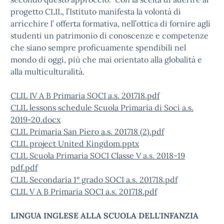
progetto CLIL, l’Istituto manifesta la volontà di
arricchire l’ offerta formativa, nell’ottica di fornire agli
studenti un patrimonio di conoscenze e competenze
che siano sempre proficuamente spendibili nel
mondo di oggi, più che mai orientato alla globalità e
alla multiculturalità.
CLIL IV A B Primaria SOCI a.s. 201718.pdf
CLIL lessons schedule Scuola Primaria di Soci a.s.
2019-20.docx
CLIL Primaria San Piero a.s. 201718 (2).pdf
CLIL project United Kingdom.pptx
CLIL Scuola Primaria SOCI Classe V a.s. 2018-19
pdf.pdf
CLIL Secondaria 1° grado SOCI a.s. 201718.pdf
CLIL V A B Primaria SOCI a.s. 201718.pdf
LINGUA INGLESE ALLA SCUOLA DELL'INFANZIA