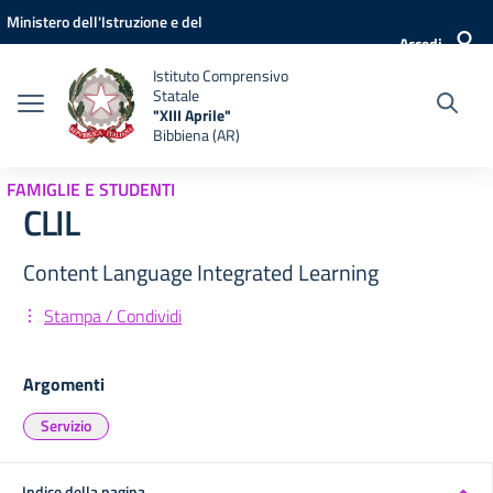
Vai ai contenuti
Vai al menu di navigazione
Vai al footer
Ministero dell'Istruzione e del
Accedi
Merito
Istituto Comprensivo
Statale
"XIII Aprile"
Bibbiena (AR)
FAMIGLIE E STUDENTI
CLIL
Content Language Integrated Learning
Stampa / Condividi
Argomenti
Servizio
Indice della pagina